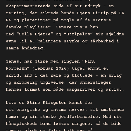
eksperimenterende side af sit udtryk – en
retning, der sikrede hende Ugens Hittip på DR
P4 og placeringer på nogle af de største
danske playlister. Senere viste hun
med “Sølle Hjerte” og “Hjælpeløs” sin sjældne
evne til at balancere styrke og sårbarhed i
samme åndedrag.
Senest har Stine med singlen “Fint
Porcelæn” (februar 2026) taget endnu et
skridt ind i det nære og blottede – en ærlig
og skrøbelig udgivelse, der understreger
hendes format som både sangskriver og artist.
Live er Stine Klingsten kendt for
sit energiske og intime nærvær, sit smittende
humør og sin stærke jordforbindelse. Med sit
håndplukkede band løftes sangene, så de både
rammer hårdt og føles helt tæt på.