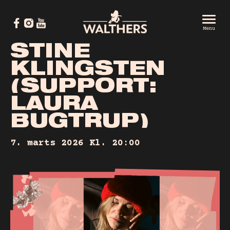
Menu
S
T
I
N
E
K
L
I
N
G
S
T
E
N
(
S
U
P
P
O
R
T
:
L
A
U
R
A
B
U
G
T
R
U
P
)
7. marts 2026
Kl. 20:00