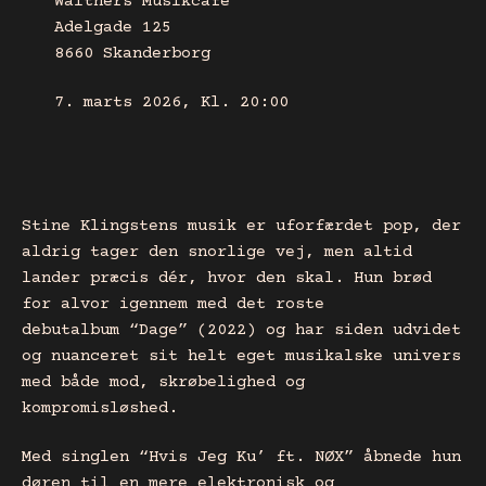
Walthers Musikcafé
Adelgade 125
8660 Skanderborg
7. marts 2026, Kl. 20:00
Stine Klingstens musik er uforfærdet pop, der
aldrig tager den snorlige vej, men altid
lander præcis dér, hvor den skal. Hun brød
for alvor igennem med det roste
debutalbum “Dage” (2022) og har siden udvidet
og nuanceret sit helt eget musikalske univers
med både mod, skrøbelighed og
kompromisløshed.
Med singlen “Hvis Jeg Ku’ ft. NØX” åbnede hun
døren til en mere elektronisk og