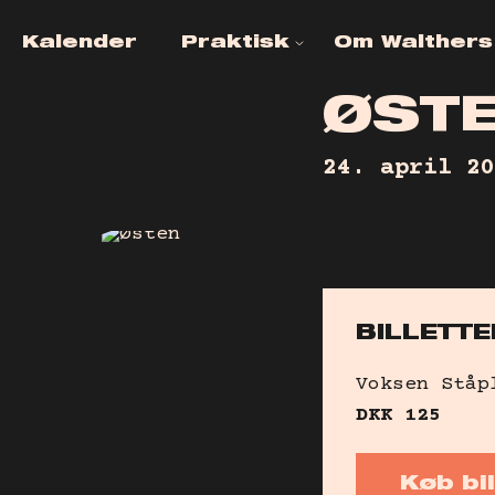
Kalender
Praktisk
Om Walthers
Ofte stillede
KONTAKT
spørgsmål
Ø
S
T
JOB OG
Venueinfo
FRIVLLIGH
24. april 20
Tilgængelighed
Billetinfo
Leje af Lokaler
BILLETTE
Alkohol- &
narkotikapolitik
Voksen
Ståp
DKK
125
Køb bil