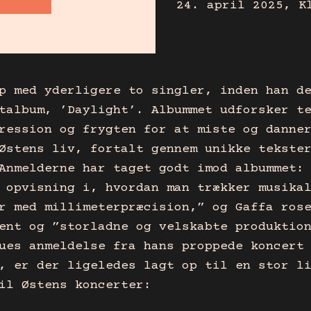
24. april 2025, K
p med yderligere to singler, inden han d
talbum, ’Daylight’. Albummet udforsker t
ression og frygten for at miste og danne
Østens liv, fortalt gennem unikke tekste
Anmelderne har taget godt imod albummet:
 opvisning i, hvordan man trækker musika
r med millimeterpræcision,” og Gaffa ros
ent og ”storladne og velskabte produktio
ues anmeldelse fra hans proppede koncert
, er der ligeledes lagt op til en stor l
il Østens koncerter: