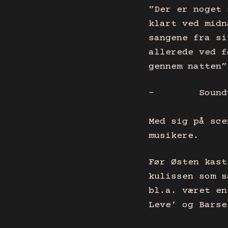
”Der er noget 
klart ved midn
sangene fra si
allerede ved f
gennem natten”
– Soundv
Med sig på sce
musikere.
Før Østen kast
kulissen som s
bl.a. været en
Leve’ og Barse