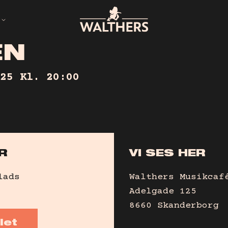
E
N
ED
25
Kl. 20:00
R
VI SES HER
lads
Walthers Musikcaf
Adelgade 125
8660 Skanderborg
let