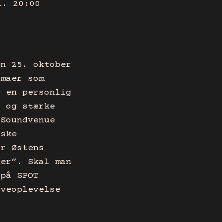
l. 20:00
en 25. oktober
emaer som
r en personlig
r og stærke
 Soundvenue
lske
er Østens
ner”. Skal man
 på SPOT
iveoplevelse