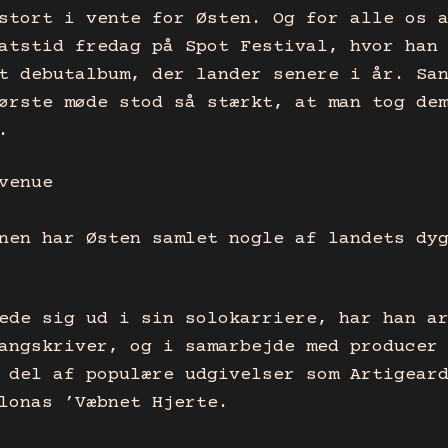
stort i vente for Østen. Og for alle os 
atstid fredag på Spot Festival, hvor han
t debutalbum, der lander senere i år. Sa
ørste møde stod så stærkt, at man tog de
.
enue
nen har Østen samlet nogle af landets dy
ede sig ud i sin solokarriere, har han a
angskriver, og i samarbejde med producer
 del af populære udgivelser som Artigear
lonas ’Væbnet Hjerte.