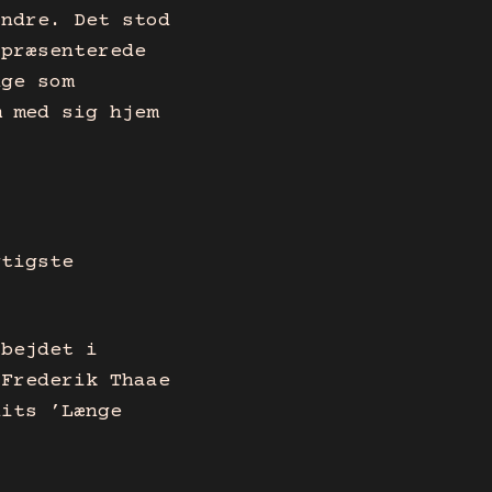
andre. Det stod
 præsenterede
nge som
m med sig hjem
gtigste
rbejdet i
 Frederik Thaae
dits ’Længe