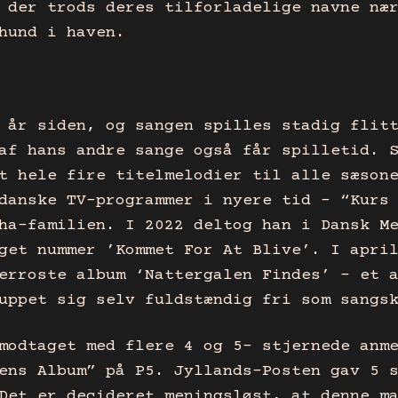
 der trods deres tilforladelige navne næ
hund i haven.
 år siden, og sangen spilles stadig flit
af hans andre sange også får spilletid. 
t hele fire titelmelodier til alle sæson
danske TV-programmer i nyere tid – “Kurs
ha-familien. I 2022 deltog han i Dansk M
get nummer ’Kommet For At Blive’. I apri
erroste album ‘Nattergalen Findes’ – et 
uppet sig selv fuldstændig fri som sangs
modtaget med flere 4 og 5- stjernede anm
ens Album” på P5. Jyllands-Posten gav 5 
Det er decideret meningsløst, at denne m