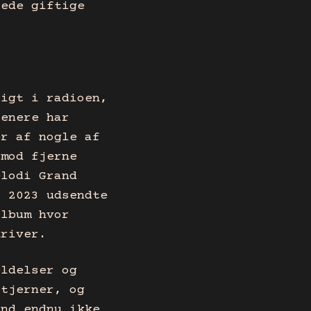
rede giftige
tigt i radioen,
Senere har
er af nogle af
 mod fjerne
elodi Grand
l 2023 udsendte
album hvor
kriver.
eldelser og
stjerner, og
and endnu ikke