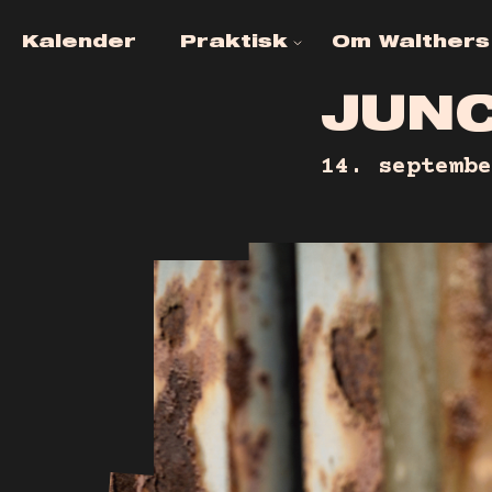
Kalender
Praktisk
Om Walthers
Ofte stillede
KONTAKT
spørgsmål
J
U
N
JOB OG
Venueinfo
FRIVLLIGH
14. septembe
Tilgængelighed
Billetinfo
Leje af Lokaler
Alkohol- &
narkotikapolitik