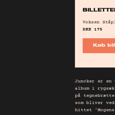
BILLETTE
Voksen
Ståp
DKK
175
Køb bil
Juncker er en 
album i rygsæk
på tegnebrætte
som bliver ved
hittet ’Mogens