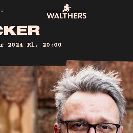
C
K
E
R
ED
r 2024
Kl. 20:00