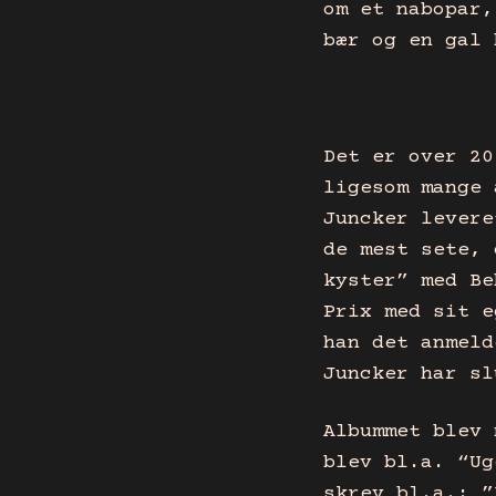
om et nabopar,
bær og en gal 
Det er over 20
ligesom mange 
Juncker levere
de mest sete, 
kyster” med Be
Prix med sit e
han det anmeld
Juncker har sl
Albummet blev 
blev bl.a. “Ug
skrev bl.a.: ”