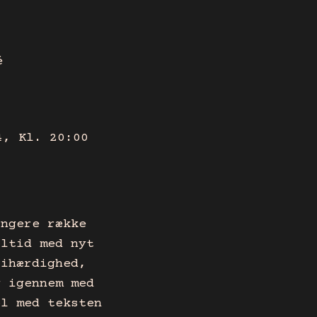
é
4, Kl. 20:00
ængere række
altid med nyt
 ihærdighed,
g igennem med
æl med teksten