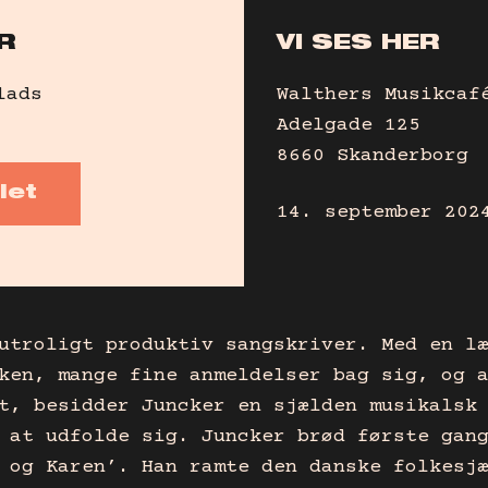
R
VI SES HER
lads
Walthers Musikcaf
Adelgade 125
8660 Skanderborg
let
14. september 202
utroligt produktiv sangskriver. Med en l
ken, mange fine anmeldelser bag sig, og 
t, besidder Juncker en sjælden musikalsk
 at udfolde sig. Juncker brød første gan
 og Karen’. Han ramte den danske folkesj