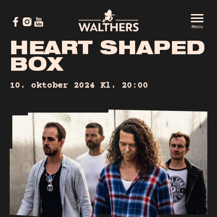
Menu
H
E
A
R
T
S
H
A
P
E
D
B
O
X
10. oktober 2024
Kl. 20:00